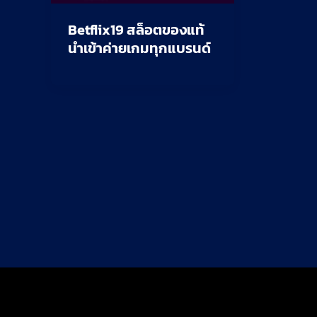
Betflix19 สล็อตของแท้
นำเข้าค่ายเกมทุกแบรนด์