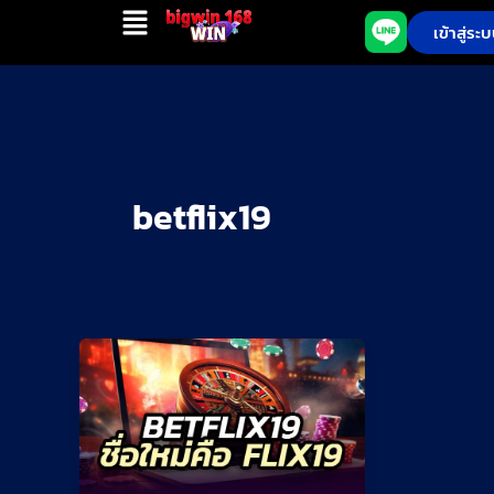
Skip
เข้าสู่ระ
to
content
betflix19