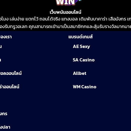
เว็บพนันออนไลน์
วโมง เล่นง่าย แตกไว้ ถอนได้จริง แทงบอล เดิมพันบาคาร่า เสือมังกร เ
 รองรับทรูวอเลท คุณสามารถเข้ามาเป็นสมาชิกกและลุ้นรับรางวัลมากมาย
ของเรา
แบรนด์เกมส์
น
AE Sexy
ต
SA Casino
อลออนไลน์
Allbet
ร่าออนไลน์
WM Casino
ังกร
ิงปลา