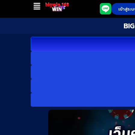
Skip
เข้าสู่ระ
to
content
BIG