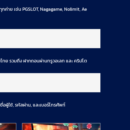
ุกค่าย เช่น PGSLOT, Nagagame, Nolimit, Ae
ศไทย รวมถึง ฝากถอนผ่านทรูวอเลท และ คริปโต
่อผู้ใช้, รหัสผ่าน, และเบอร์โทรศัพท์