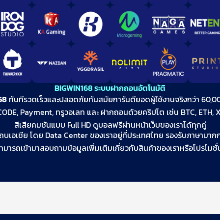
BIGWIN168 ระบบฝากถอนอัตโนมัติ
68
ทันทีรวดเร็วและปลอดภัยทันสมัยการันตียอดผู้ใช้งานจริงกว่า 6
 CODE, Payment, ทรูวอเลท และ ฝากถอนด้วยคริปโต เช่น BTC, ETH, X
สีเสียคมชันแบบ Full HD ดูบอลฟรีผ่านหน้าเว็บของเราได้ทุกคู่
แถบเอเชีย โดย Data Center ของเราอยู่ที่ประเทศไทย รองรับภาษามากกว
มารถเข้ามาสอบถามข้อมูลเพิ่มเติมเกี่ยวกับสินค้าของเราหรือโปรโมชั่น