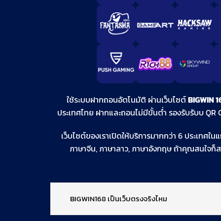
ใช้ระบบฝากถอนอัตโนมัติ ผ่านเว็บไซต์
BIGWIN 1
ประเทศไทย ฝากและถอนไม่มีขั้นต่ำ รองรับรับบ QR
เว็บไซต์ของเราเปิดให้บริการมากกว่า 6 ประเทศใน
ภาษาจีน, ภาษาลาว, ภาษาอังกฤษ ถ้าคุณสนใจก็สา
BIGWIN168 เป็นเว็บตรงจริงไหม