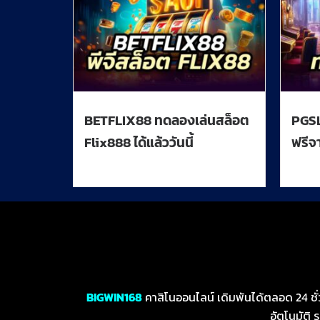
BETFLIX88 ทดลองเล่นสล็อต
PGSL
Flix888 ได้แล้ววันนี้
ฟรีจ
BIGWIN168
คาสิโนออนไลน์ เดิมพันได้ตลอด 24 ชั่
อัตโนมัติ