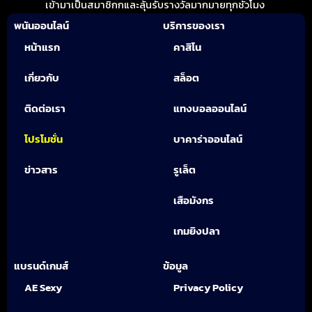
เข้ามาเป็นสมาชิกกและลุ้นรับรางวัลมากมายทุกชั่วโมง
พนันออนไลน์
บริการของเรา
หน้าแรก
คาสิโน
เกี่ยวกับ
สล็อต
ติดต่อเรา
แทงบอลออนไลน์
โปรโมชั่น
บาคาร่าออนไลน์
ข่าวสาร
รูเล็ต
เสือมังกร
เกมยิงปลา
แบรนด์เกมส์
ข้อมูล
AE Sexy
Privacy Policy