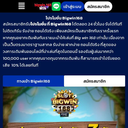
Menu
Skip
เข้าสู่ระบบ
สมัครสมาชิก
to
content
โปรโมชั่น Bigwin168
สมัครสมาชิกรับ
โปรโมชั่น ที่ Bigwin168
ได้ตลอด 24 ชั่วโมง รับได้ทันที
ไม่ติดเทิร์น รับง่าย ถอนได้จริง เพียงสมัครเป็นสมาชิกกับเราครั้งแรก
หากคุณอยากเดิมพันกับเราแนะนำให้เล่นที่
Big win 168
เท่านั้น เนื่องจาก
เป็นเว็บตรงมาตราฐานสากล รับง่าย ฝากง่าย ถอนได้จริง ที่สุดของ
วงการเดิมพันออนไลน์ที่น่าเล่นที่สุดในตอนนี้ รองรับผู้เล่นมากกว่า
100,000 user หากคุณขาดทุนจากกรเดิมพัน ก็สามารถเข้าไปรับยอด
เสีย 10% ได้เลยทันที
ทางเข้า Bigwin168
สมัครสมาชิก